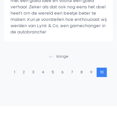
met een goed idee en vooral een goed
verhaal. Zeker als dat ook nog eens het doel
heeft om de wereld een beetje beter te
maken. Kun je voorstellen hoe enthousiast wij
werden van Lynk & Co, een gamechanger in
de autobranche!
Vorige
1
2
3
4
5
6
7
8
9
10